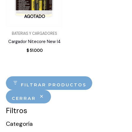
AGOTADO
BATERIAS Y CARGADORES
Cargador Nitecore New I4
$
51.000
FILTRAR PRODUCTOS
CERRAR
Filtros
Categoría