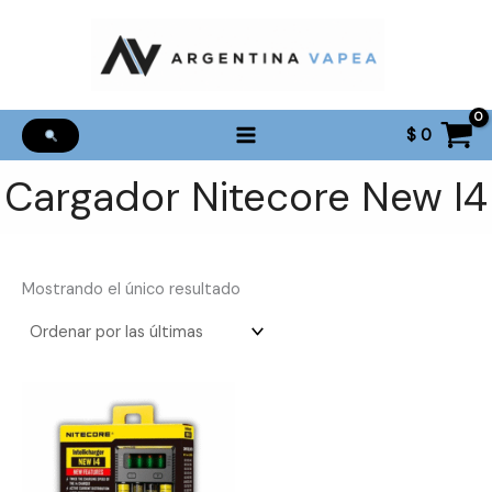
Ir
al
contenido
$
0
Cargador Nitecore New I4
Mostrando el único resultado