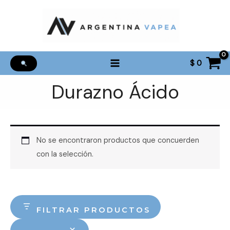
Ir
al
contenido
$
0
Durazno Ácido
No se encontraron productos que concuerden
con la selección.
FILTRAR PRODUCTOS