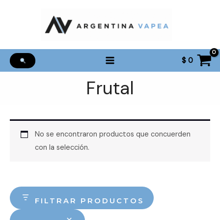
Ir
al
contenido
$
0
Frutal
No se encontraron productos que concuerden
con la selección.
FILTRAR PRODUCTOS