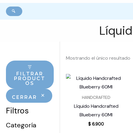
🔍
Líqui
Mostrando el único resultado
FILTRAR
PRODUCT
OS
CERRAR
HANDCRAFTED
Líquido Handcrafted
Filtros
Blueberry 60Ml
Categoría
$
6.900