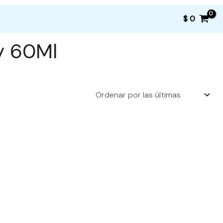
$
0
y 60Ml