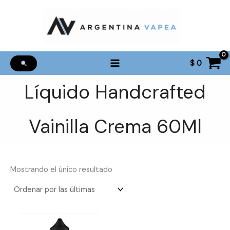
Ir
al
contenido
$
0
Líquido Handcrafted
Vainilla Crema 60Ml
Mostrando el único resultado