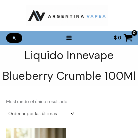
Ir
al
contenido
$
0
Liquido Innevape
Blueberry Crumble 100Ml
Mostrando el único resultado