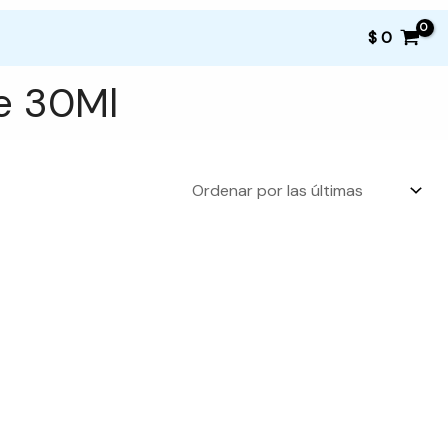
$
0
ce 30Ml