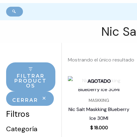
🔍
Nic Sa
Mostrando el único resultado
FILTRAR
AGOTADO
PRODUCT
OS
CERRAR
MASKKING
Nic Salt Maskking Blueberry
Filtros
Ice 30Ml
Categoría
$
18.000