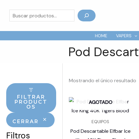
Ir
al
Buscar
contenido
HOME
VAPERS
Pod Descarta
Mostrando el único resultado
FILTRAR
AGOTADO
PRODUCT
OS
CERRAR
EQUIPOS
Pod Descartable Elfbar Ice
Filtros