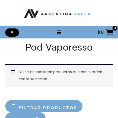
Ir
al
contenido
$
0
Pod Vaporesso
No se encontraron productos que concuerden
con la selección.
FILTRAR PRODUCTOS