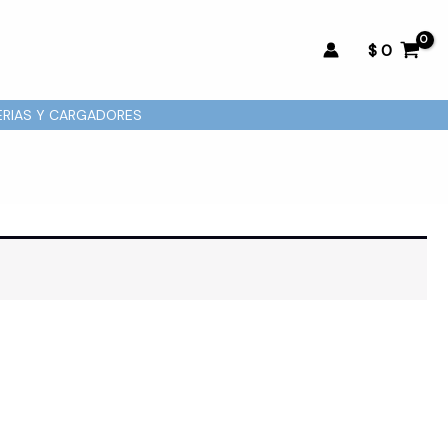
$
0
ERIAS Y CARGADORES