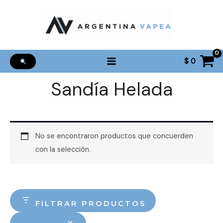
Ir
al
contenido
$
0
Sandía Helada
No se encontraron productos que concuerden
con la selección.
FILTRAR PRODUCTOS