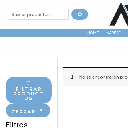
Ir
al
Buscar
contenido
HOME
VAPERS
No se encontraron pro
FILTRAR
PRODUCT
OS
CERRAR
Filtros