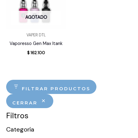
AGOTADO
VAPER DTL
Vaporesso Gen Max Itank
$
162.100
FILTRAR PRODUCTOS
CERRAR
Filtros
Categoría