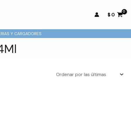
$
0
ERIAS Y CARGADORES
4Ml