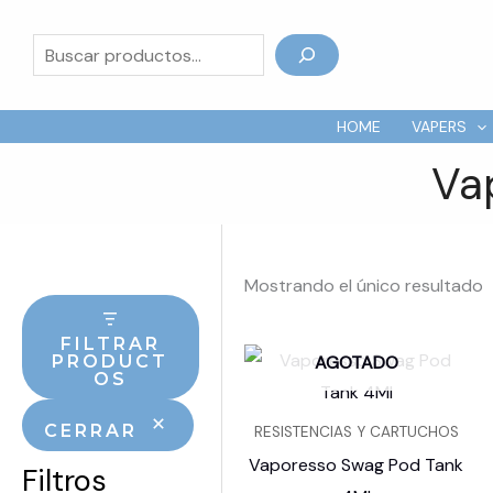
Ir
al
Buscar
contenido
HOME
VAPERS
Va
Mostrando el único resultado
FILTRAR
AGOTADO
PRODUCT
OS
CERRAR
RESISTENCIAS Y CARTUCHOS
Vaporesso Swag Pod Tank
Filtros