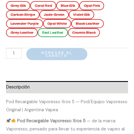
Grey Silk
Coral Red
Blue Silk
Opal Pink
Carbon Stripe
Jade Green
Violet Silk
Lavender Purple
Opal White
Black Leather
Grey Leather
Red Leather
Cosmic Black
Pod
AGREGAR AL
CARRITO
Recargable
Vaporesso
Xros
5
Descripción
cantidad
Pod Recargable Vaporesso Xros 5 — Pod/Equipo Vaporesso
Original | Argentina Vapea
Pod Recargable Vaporesso Xros 5
— de la marca
Vaporesso, pensado para llevar tu experiencia de vapeo al