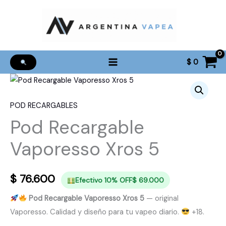
Ir
al
contenido
$
0
POD RECARGABLES
Pod Recargable
Vaporesso Xros 5
$
76.600
Efectivo 10% OFF
$
69.000
Pod Recargable Vaporesso Xros 5
— original
Vaporesso. Calidad y diseño para tu vapeo diario.
+18.