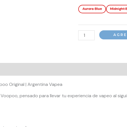
Aurora Blue
Midnight 
Pod
AGRE
Recargable
Voopoo
Argus
G2
Mini
cantidad
o Original | Argentina Vapea
Voopoo, pensado para llevar tu experiencia de vapeo al sigui