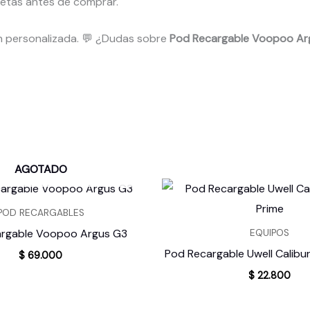
letas antes de comprar.
n personalizada. 💬 ¿Dudas sobre
Pod Recargable Voopoo Arg
AGOTADO
POD RECARGABLES
rgable Voopoo Argus G3
EQUIPOS
Pod Recargable Uwell Calibu
$
69.000
$
22.800