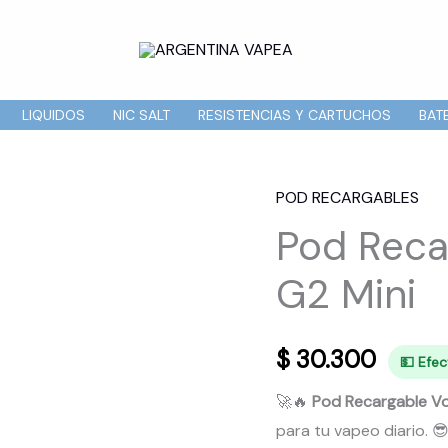
LIQUIDOS
NIC SALT
RESISTENCIAS Y CARTUCHOS
BAT
POD RECARGABLES
Pod Reca
G2 Mini
$
30.300
💵 Efe
🚀🔥
Pod Recargable V
para tu vapeo diario. 😎