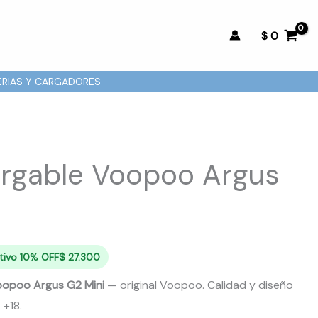
$
0
ERIAS Y CARGADORES
rgable Voopoo Argus
ctivo 10% OFF
$
27.300
oopoo Argus G2 Mini
— original Voopoo. Calidad y diseño
 +18.