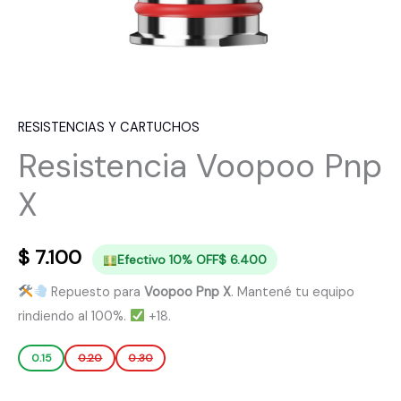
RESISTENCIAS Y CARTUCHOS
Resistencia Voopoo Pnp
X
$
7.100
Efectivo 10% OFF
$
6.400
Repuesto para
Voopoo Pnp X
. Mantené tu equipo
rindiendo al 100%.
+18.
0.15
0.20
0.30