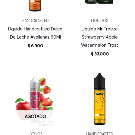
HANDCRAFTED
LIQUIDOS
Líquido Handcrafted Dulce
Liquido Mr Freeze
De Leche Avellanas 60Ml
Strawberry Apple
Watermelon Frost
$
6.900
$
33.000
AGOTADO
HYPNOS
HANDCRAFTED