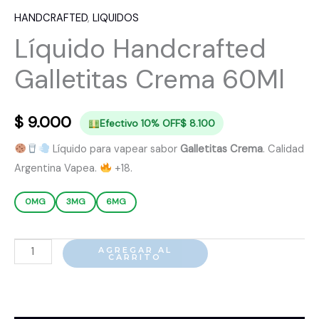
HANDCRAFTED
,
LIQUIDOS
Líquido Handcrafted
Galletitas Crema 60Ml
$
9.000
Efectivo 10% OFF
$
8.100
Líquido para vapear sabor
Galletitas Crema
. Calidad
Argentina Vapea.
+18.
0MG
3MG
6MG
Líquido
AGREGAR AL
CARRITO
Handcrafted
Galletitas
Crema