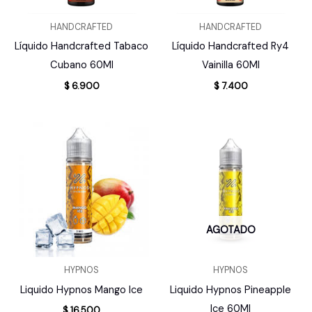
HANDCRAFTED
HANDCRAFTED
Líquido Handcrafted Tabaco
Líquido Handcrafted Ry4
Cubano 60Ml
Vainilla 60Ml
$
6.900
$
7.400
AGOTADO
HYPNOS
HYPNOS
Liquido Hypnos Mango Ice
Liquido Hypnos Pineapple
Ice 60Ml
$
16.500