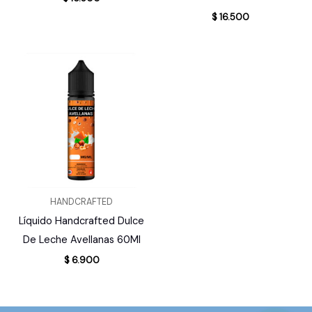
$
16.500
HANDCRAFTED
Líquido Handcrafted Dulce
De Leche Avellanas 60Ml
$
6.900