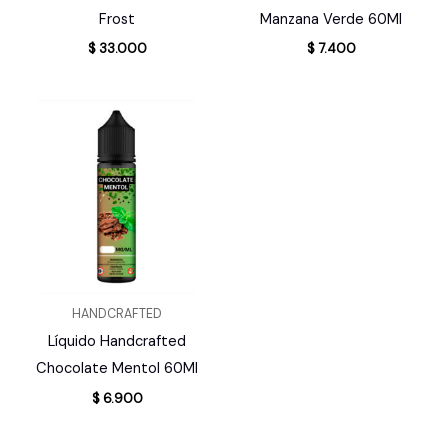
Frost
Manzana Verde 60Ml
$
33.000
$
7.400
HANDCRAFTED
Líquido Handcrafted
Chocolate Mentol 60Ml
$
6.900