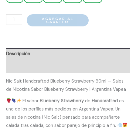
Nic
AGREGAR AL
CARRITO
Salt
Handcrafted
Blueberry
Strawberry
Descripción
30ml
Valoraciones (0)
cantidad
Nic Salt Handcrafted Blueberry Strawberry 30ml — Sales
de Nicotina Sabor Blueberry Strawberry | Argentina Vapea
El sabor
Blueberry Strawberry
de
Handcrafted
es
uno de los perfiles más pedidos en Argentina Vapea. Un
sales de nicotina (Nic Salt) pensado para acompañarte
calada tras calada, con sabor parejo de principio a fin.