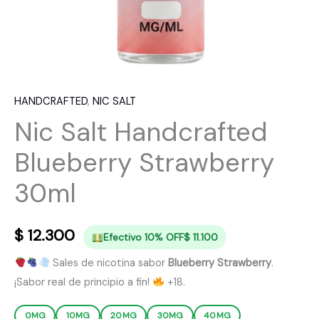
HANDCRAFTED
,
NIC SALT
Nic Salt Handcrafted
Blueberry Strawberry
30ml
$
12.300
Efectivo 10% OFF
$
11.100
Sales de nicotina sabor
Blueberry Strawberry
.
¡Sabor real de principio a fin!
+18.
0MG
10MG
20MG
30MG
40MG