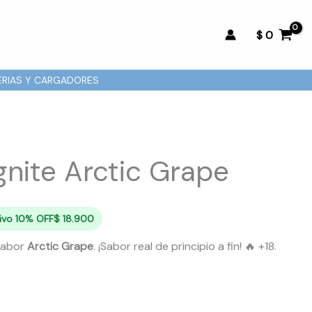
$
0
ERIAS Y CARGADORES
Ignite Arctic Grape
tivo 10% OFF
$
18.900
 sabor
Arctic Grape
. ¡Sabor real de principio a fin! 🔥 +18.