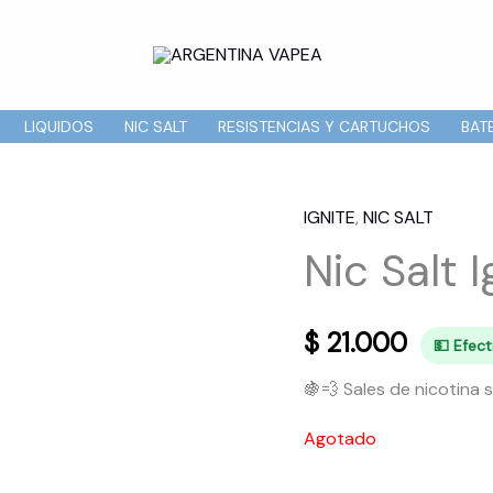
LIQUIDOS
NIC SALT
RESISTENCIAS Y CARTUCHOS
BAT
IGNITE
,
NIC SALT
Nic Salt 
$
21.000
💵 Efec
🍇💨 Sales de nicotina
Agotado