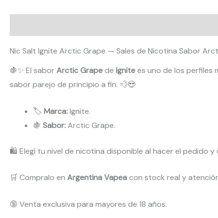
Descripción
Valoraciones (0)
Nic Salt Ignite Arctic Grape — Sales de Nicotina Sabor Arc
🍇✨ El sabor
Arctic Grape
de
Ignite
es uno de los perfiles
sabor parejo de principio a fin. 💨😍
🏷️
Marca:
Ignite.
🍇
Sabor:
Arctic Grape.
🛍️ Elegí tu nivel de nicotina disponible al hacer el pedido 
🛒 Compralo en
Argentina Vapea
con stock real y atenció
🔞 Venta exclusiva para mayores de 18 años.