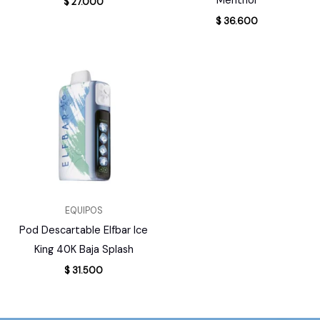
Menthol
$
27.000
$
36.600
EQUIPOS
Pod Descartable Elfbar Ice
King 40K Baja Splash
$
31.500