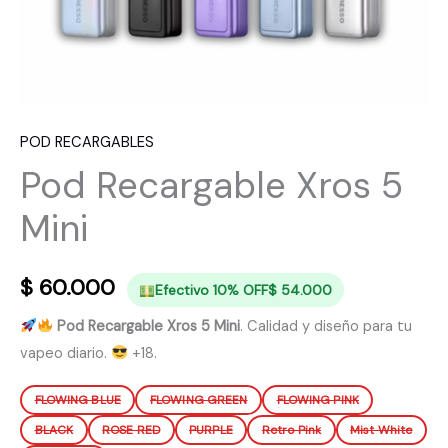
POD RECARGABLES
Pod Recargable Xros 5
Mini
$
60.000
Efectivo 10% OFF
$
54.000
Pod Recargable Xros 5 Mini
. Calidad y diseño para tu
vapeo diario.
+18.
FLOWING BLUE
FLOWING GREEN
FLOWING PINK
BLACK
ROSE RED
PURPLE
Retro Pink
Mist White