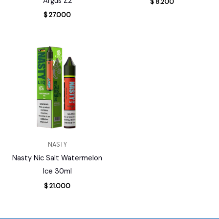
Argus Z2
$
8.200
$
27.000
NASTY
Nasty Nic Salt Watermelon
Ice 30ml
$
21.000