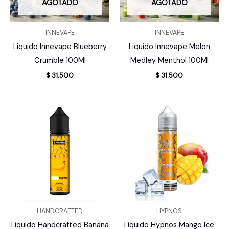
AGOTADO
AGOTADO
INNEVAPE
INNEVAPE
Liquido Innevape Blueberry
Liquido Innevape Melon
Crumble 100Ml
Medley Menthol 100Ml
$
31.500
$
31.500
HANDCRAFTED
HYPNOS
Líquido Handcrafted Banana
Liquido Hypnos Mango Ice