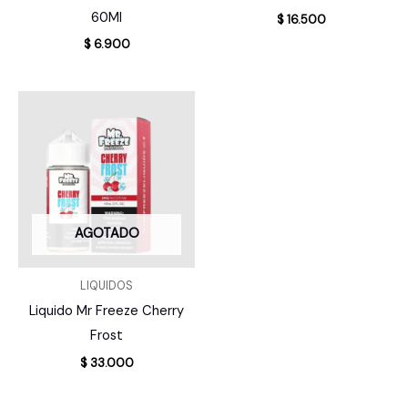
60Ml
$
16.500
$
6.900
AGOTADO
LIQUIDOS
Liquido Mr Freeze Cherry
Frost
$
33.000